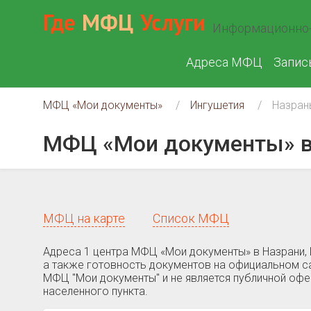
Где
МФЦ
Услуги
Информационно-
Адреса МФЦ
Запис
МФЦ «Мои документы»
Ингушетия
Назран
МФЦ «Мои документы» в
МФЦ на карте
Список МФЦ
Адреса 1 центра МФЦ «Мои документы» в Назрани, 
а также готовность документов на официальном са
МФЦ "Мои документы" и не является публичной оф
населенного пункта.