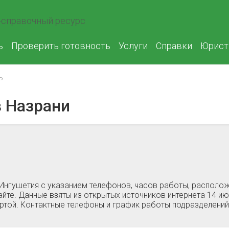
справочный ресурс
ь
Проверить готовность
Услуги
Справки
Юрист
ь
 Назрани
Ингушетия c указанием телефонов, часов работы, располож
йте. Данные взяты из открытых источников интернета 14 ию
ертой. Контактные телефоны и график работы подразделени