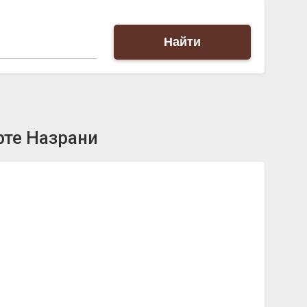
Найти
рте Назрани