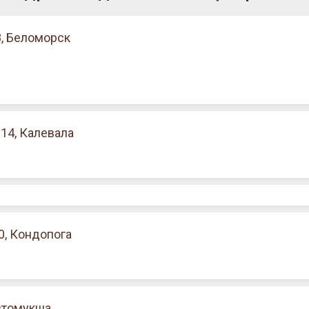
, Беломорск
14, Калевала
0, Кондопога
стомукша