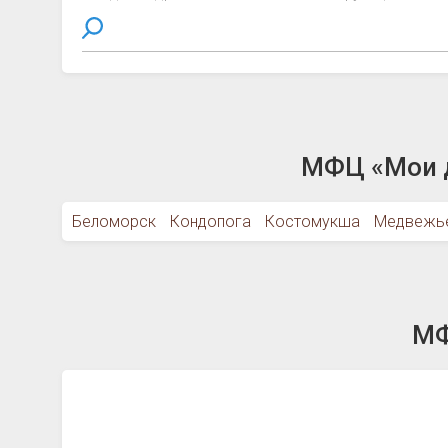
МФЦ «Мои д
Беломорск
Кондопога
Костомукша
Медвежь
МФ