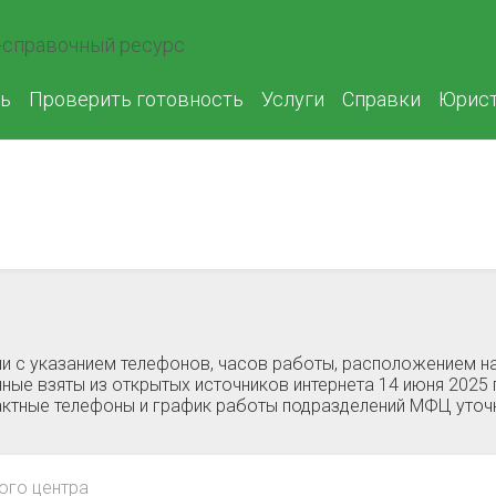
справочный ресурс
ь
Проверить готовность
Услуги
Справки
Юрис
 c указанием телефонов, часов работы, расположением на
ные взяты из открытых источников интернета 14 июня 2025
тактные телефоны и график работы подразделений МФЦ уто
ого центра