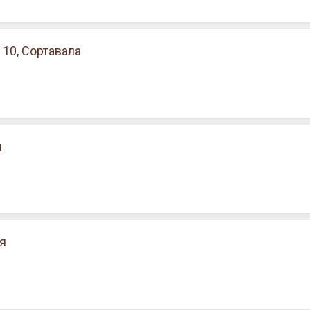
10, Сортавала
я
я