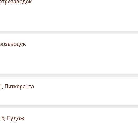
Петрозаводск
трозаводск
1, Питкяранта
 5, Пудож