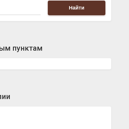
Найти
ным пунктам
лии