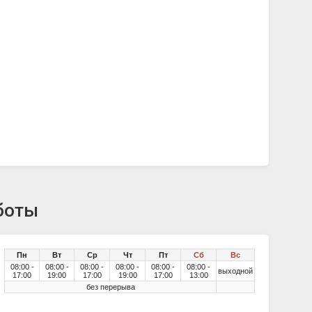
боты
Пн
Вт
Ср
Чт
Пт
Сб
Вс
08:00 -
08:00 -
08:00 -
08:00 -
08:00 -
08:00 -
выходной
17:00
19:00
17:00
19:00
17:00
13:00
без перерыва