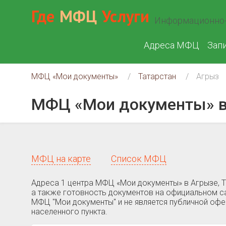
Где
МФЦ
Услуги
Информационно-
Адреса МФЦ
Зап
МФЦ «Мои документы»
Татарстан
Агрыз
МФЦ «Мои документы» в
МФЦ на карте
Список МФЦ
Адреса 1 центра МФЦ «Мои документы» в Агрызе, Т
а также готовность документов на официальном са
МФЦ "Мои документы" и не является публичной оф
населенного пункта.