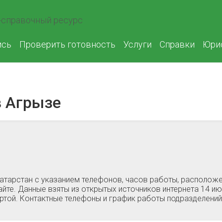
справочный ресурс
ись
Проверить готовность
Услуги
Справки
Юри
 Агрызе
атарстан c указанием телефонов, часов работы, расположе
йте. Данные взяты из открытых источников интернета 14 ию
ертой. Контактные телефоны и график работы подразделени