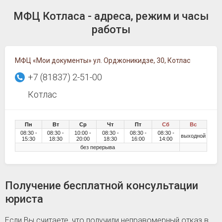
МФЦ Котласа - адреса, режим и часы
работы
МФЦ «Мои документы» ул. Орджоникидзе, 30, Котлас
+7 (81837) 2-51-00
Котлас
Пн
Вт
Ср
Чт
Пт
Сб
Вс
08:30 -
08:30 -
10:00 -
08:30 -
08:30 -
08:30 -
выходной
15:30
18:30
20:00
18:30
16:00
14:00
без перерыва
Получение бесплатной консультации
юриста
Если Вы считаете, что получили неправомерный отказ в