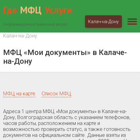
Где
МФЦ
Услуги
Калач-на-Дону
Информационно-справочный ресурс
МФЦ «Мои документы»
Волгоградская область
Калач-на-Дону
МФЦ «Мои документы» в Калаче-
на-Дону
МФЦ на карте
Список МФЦ
Адреса 1 центра МФЦ «Мои документы» в Калаче-на-
Дону, Волгоградская область c указанием телефонов,
часов работы, расположением на карте и
возможностью проверить статус, а также готовность
документов на официальном сайте. Данные взяты из