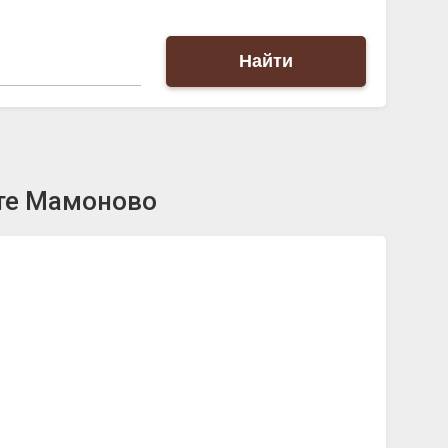
Найти
те Мамоново