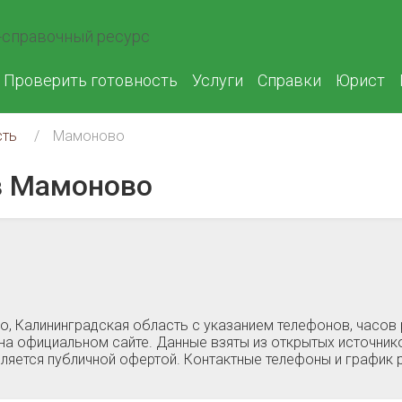
справочный ресурс
Проверить готовность
Услуги
Справки
Юрист
сть
Мамоново
в Мамоново
, Калининградская область c указанием телефонов, часов
на официальном сайте. Данные взяты из открытых источнико
ляется публичной офертой. Контактные телефоны и график 