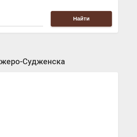
Найти
нжеро-Судженска