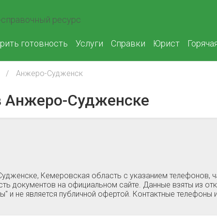
справочный ресурс
рить готовность
Услуги
Справки
Юрист
Горяча
Анжеро-Судженск
 Анжеро-Судженске
удженске, Кемеровская область c указанием телефонов, ч
ть документов на официальном сайте. Данные взяты из откр
 и не является публичной офертой. Контактные телефоны 