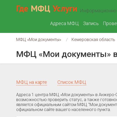
Где
МФЦ
Услуги
Информационно-
Адреса МФЦ
Запись
Прове
МФЦ «Мои документы»
Кемеровская область
МФЦ «Мои документы» в
МФЦ на карте
Список МФЦ
Адреса 1 центра МФЦ «Мои документы» в Анжеро-С
возможностью проверить статус, а также готовнос
является официальным сайтом МФЦ "Мои документы"
официальном сайте вашего населенного пункта.