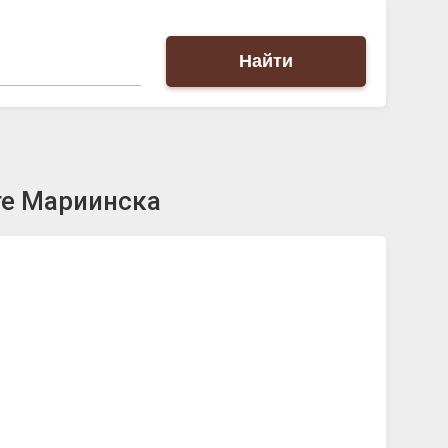
Найти
те Мариинска