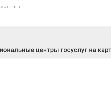
ого центра
ональные центры госуслуг на кар