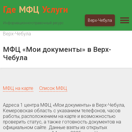
Где
МФЦ
Услуги
Верх-Чебула
Информационно-справочный ресурс
МФЦ «Мои документы»
Кемеровская область
Верх-Чебула
МФЦ «Мои документы» в Верх-
Чебула
МФЦ на карте
Список МФЦ
Адреса 1 центра МФЦ «Мои документы» в Верх-Чебула,
Кемеровская область c указанием телефонов, часов
работы, расположением на карте и возможностью
проверить статус, а также готовность документов на
официальном сайте. Данные взяты из открытых