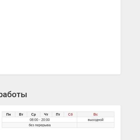
 работы
Пн
Вт
Ср
Чт
Пт
Сб
Вс
08:00 - 20:00
выходной
без перерыва