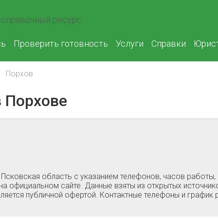
справочный ресурс
сь
Проверить готовность
Услуги
Справки
Юрис
Порхов
 Порхове
 Псковская область c указанием телефонов, часов работы
на официальном сайте. Данные взяты из открытых источнико
ляется публичной офертой. Контактные телефоны и график 