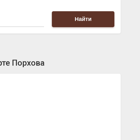
Найти
рте Порхова