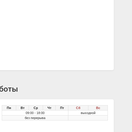
аботы
Пн
Вт
Ср
Чт
Пт
Сб
Вс
09:00 - 18:00
выходной
без перерыва