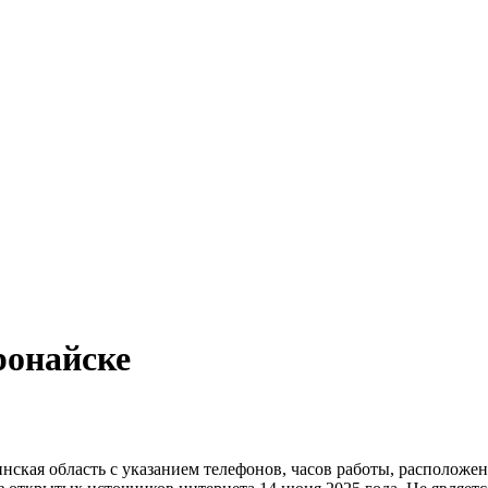
онайске
кая область c указанием телефонов, часов работы, расположени