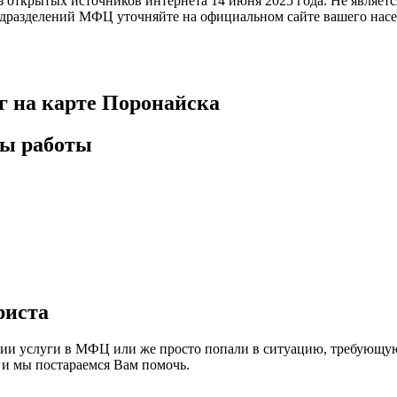
из открытых источников интернета 14 июня 2025 года. Не явля
дразделений МФЦ уточняйте на официальном сайте вашего насе
 на карте Поронайска
сы работы
риста
ании услуги в МФЦ или же просто попали в ситуацию, требующ
 и мы постараемся Вам помочь.