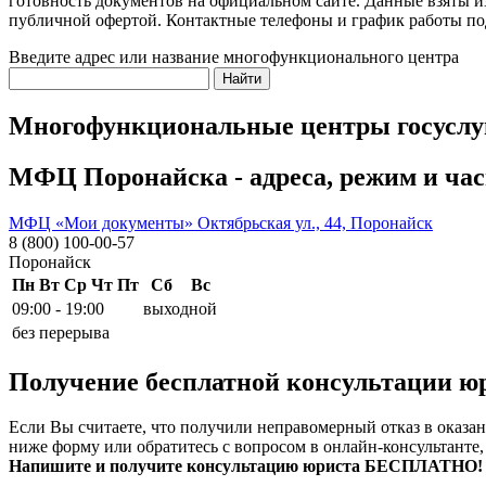
готовность документов на официальном сайте. Данные взяты 
публичной офертой. Контактные телефоны и график работы по
Введите адрес или название многофункционального центра
Найти
Многофункциональные центры госуслуг
МФЦ Поронайска - адреса, режим и ча
МФЦ «Мои документы» Октябрьская ул., 44, Поронайск
8 (800) 100-00-57
Поронайск
Пн
Вт
Ср
Чт
Пт
Сб
Вс
09:00 - 19:00
выходной
без перерыва
Получение бесплатной консультации ю
Если Вы считаете, что получили неправомерный отказ в оказ
ниже форму или обратитесь с вопросом в онлайн-консультанте,
Напишите и получите консультацию юриста БЕСПЛАТНО!