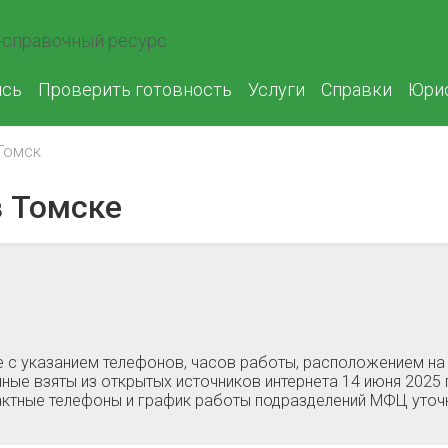
справочный ресурс
ись
Проверить готовность
Услуги
Справки
Юри
Томск
 Томске
 c указанием телефонов, часов работы, расположением на 
ные взяты из открытых источников интернета 14 июня 2025
тактные телефоны и график работы подразделений МФЦ уто