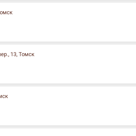
Томск
р., 13, Томск
мск