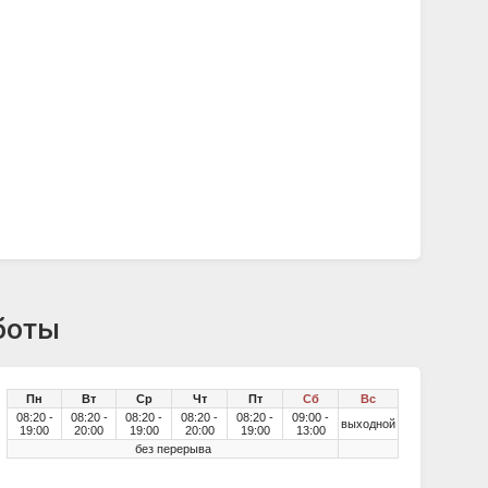
боты
Пн
Вт
Ср
Чт
Пт
Сб
Вс
08:20 -
08:20 -
08:20 -
08:20 -
08:20 -
09:00 -
выходной
19:00
20:00
19:00
20:00
19:00
13:00
без перерыва