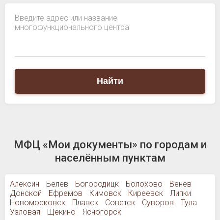
Введите адрес или название
многофункционального центра
Найти
МФЦ «Мои документы» по городам и
населённым пунктам
Алексин
Белёв
Богородицк
Болохово
Венёв
Донской
Ефремов
Кимовск
Киреевск
Липки
Новомосковск
Плавск
Советск
Суворов
Тула
Узловая
Щёкино
Ясногорск