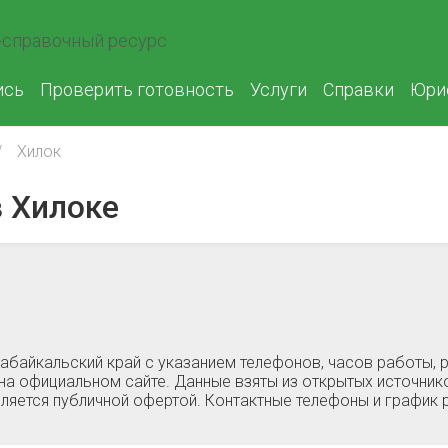
справочный ресурс
ись
Проверить готовность
Услуги
Справки
Юри
Хилок
 Хилоке
Забайкальский край c указанием телефонов, часов работы,
на официальном сайте. Данные взяты из открытых источнико
ляется публичной офертой. Контактные телефоны и график 