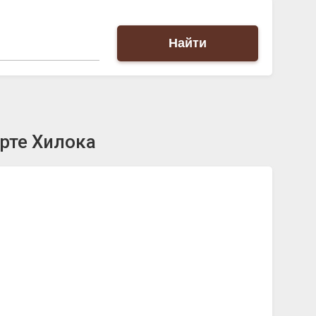
Найти
рте Хилока