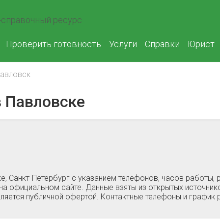
справочный ресурс
Проверить готовность
Услуги
Справки
Юрист
авловск
 Павловске
е, Санкт-Петербург c указанием телефонов, часов работы,
на официальном сайте. Данные взяты из открытых источнико
ляется публичной офертой. Контактные телефоны и график 