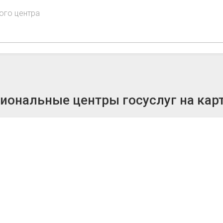
ого центра
ональные центры госуслуг на кар