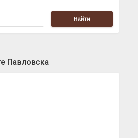
Найти
те Павловска