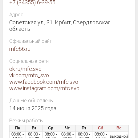
+7 (34355) 6-39-55
Адрес
Советская ул., 31, Ирбит, Свердловская
область
Официальный сайт
mfc66.ru
Социальные сети
ok.ru/mfc.svo
vk.com/mfc_svo
www.facebook.com/mfc.svo
www.instagram.com/mfc.svo
Данные обновлены
14 июня 2025 года
Режим работы
Пн
Вт
Ср
Чт
Пт
Сб
Вс
08:00 -
08:00 -
08:00 -
08:00 -
08:00 -
08:00 -
выходной