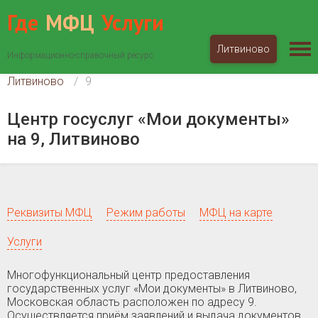
Где
МФЦ
Услуги
Литвиново
Информационно-справочный ресурс
МФЦ «Мои документы»
Московская область
Литвиново
9
Центр госуслуг «Мои документы»
на 9, Литвиново
Реквизиты МФЦ
Режим работы
МФЦ на карте
Услуги
Многофункциональный центр предоставления
государственных услуг «Мои документы» в Литвиново,
Московская область расположен по адресу 9.
Осуществляется приём заявлений и выдача документов