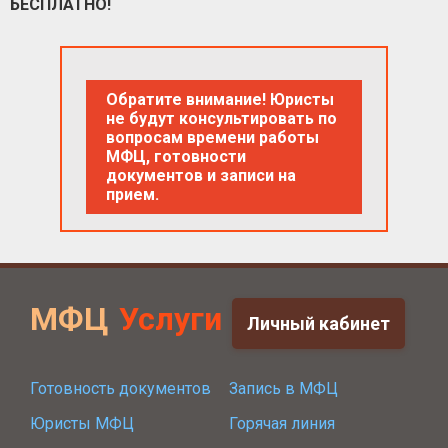
БЕСПЛАТНО!
Обратите внимание! Юристы
не будут консультировать по
вопросам времени работы
МФЦ, готовности
документов и записи на
прием.
МФЦ
Услуги
Личный кабинет
Готовность документов
Запись в МФЦ
Юристы МФЦ
Горячая линия