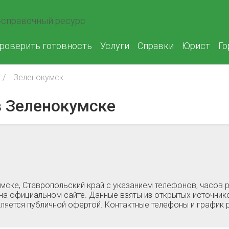
справочный ресурс
роверить готовность
Услуги
Справки
Юрист
Го
Зеленокумск
 Зеленокумске
мске, Ставропольский край c указанием телефонов, часов
на официальном сайте. Данные взяты из открытых источнико
ляется публичной офертой. Контактные телефоны и график 