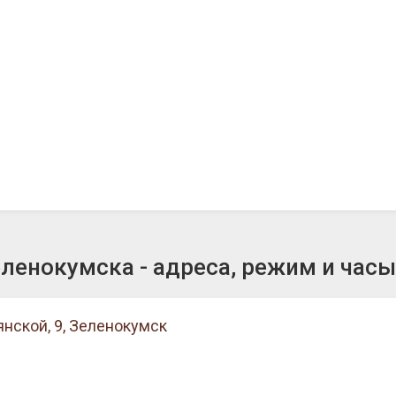
енокумска - адреса, режим и час
нской, 9, Зеленокумск